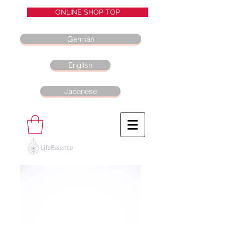
ONLINE SHOP TOP
German
English
Japanese