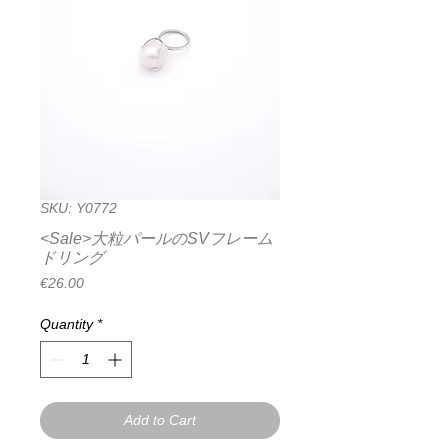
SKU: Y0772
<Sale>大粒パールのSVフレーム
ドリング
Price
€26.00
Quantity
*
Add to Cart