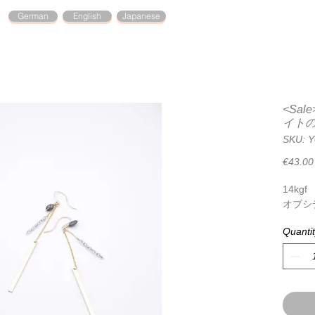
German
English
Japanese
<Sa
イト
SKU: 
€43.00
14kgf
オブシ
Quanti