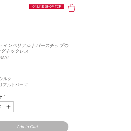
ONLINE SHOP TOP
le> インペリアルトパーズチップの
ングネックレス
Y0801
Price
, シルク
リアルトパーズ
ty
*
Add to Cart