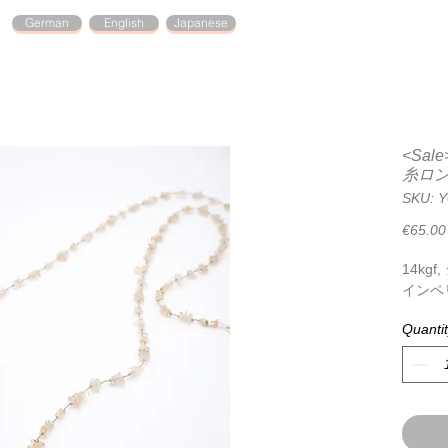
German
English
Japanese
<Sa
糸ロ
SKU: 
€65.00
14kgf
インペ
Quanti